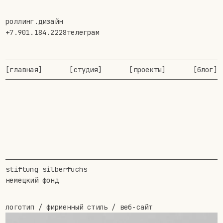
роллинг.дизайн
+7.901.184.2228
телеграм
[главная]
[студия]
[проекты]
[блог]
stiftung silberfuchs
немецкий фонд
логотип / фирменный стиль / веб-сайт